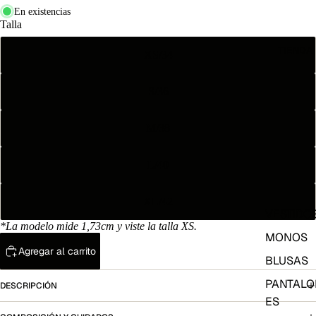
En existencias
Talla
TIENDA
XS/34
S/36
M/38
L/40
XL/42
VESTIDO
*La modelo mide 1,73cm y viste la talla XS.
MONOS
Agregar al carrito
BLUSAS
PANTALO
DESCRIPCIÓN
ES