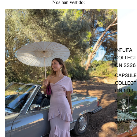
Nos han vestido:
INTUITA
COLLECT
ON SS26
CAPSULE
COLLECT
ON 1913
ALLURE
AURA
AMAZON